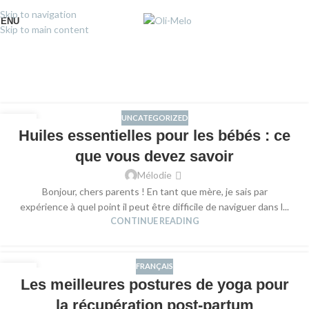
Skip to navigation
ENU
Skip to main content
UNCATEGORIZED
30
Huiles essentielles pour les bébés : ce
DÉC
que vous devez savoir
Mélodie
Bonjour, chers parents ! En tant que mère, je sais par
expérience à quel point il peut être difficile de naviguer dans l...
CONTINUE READING
FRANÇAIS
15
Les meilleures postures de yoga pour
DÉC
la récupération post-partum